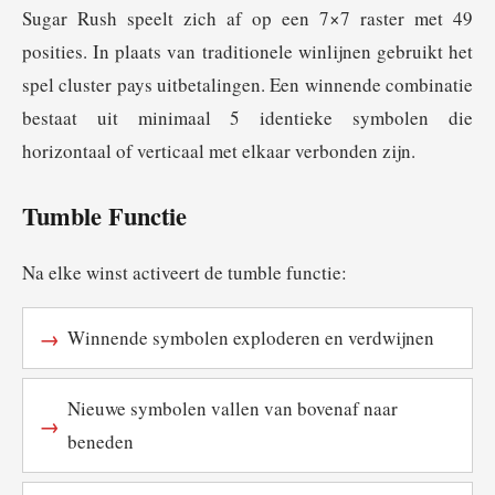
Sugar Rush speelt zich af op een 7×7 raster met 49
posities. In plaats van traditionele winlijnen gebruikt het
spel cluster pays uitbetalingen. Een winnende combinatie
bestaat uit minimaal 5 identieke symbolen die
horizontaal of verticaal met elkaar verbonden zijn.
Tumble Functie
Na elke winst activeert de tumble functie:
Winnende symbolen exploderen en verdwijnen
Nieuwe symbolen vallen van bovenaf naar
beneden