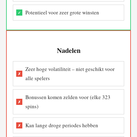
Potentieel voor zeer grote winsten
Nadelen
Zeer hoge volatiliteit – niet geschikt voor
alle spelers
Bonussen komen zelden voor (elke 323
spins)
Kan lange droge periodes hebben