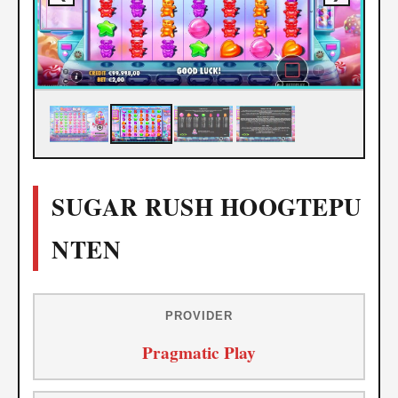
SUGAR RUSH HOOGTEPU
NTEN
PROVIDER
Pragmatic Play