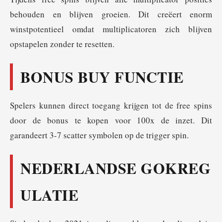
behouden en blijven groeien. Dit creëert enorm
winstpotentieel omdat multiplicatoren zich blijven
opstapelen zonder te resetten.
BONUS BUY FUNCTIE
Spelers kunnen direct toegang krijgen tot de free spins
door de bonus te kopen voor 100x de inzet. Dit
garandeert 3-7 scatter symbolen op de trigger spin.
NEDERLANDSE GOKREG
ULATIE