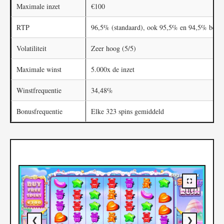
Maximale inzet
€100
RTP
96,5% (standaard), ook 95,5% en 94,5% besch
Volatiliteit
Zeer hoog (5/5)
Maximale winst
5.000x de inzet
Winstfrequentie
34,48%
Bonusfrequentie
Elke 323 spins gemiddeld
❮
❯