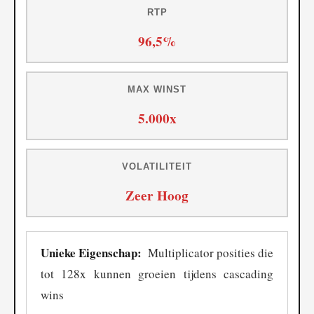
RTP
96,5%
MAX WINST
5.000x
VOLATILITEIT
Zeer Hoog
Unieke Eigenschap:
Multiplicator posities die
tot 128x kunnen groeien tijdens cascading
wins