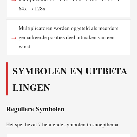
64x → 128x
Multiplicatoren worden opgeteld als meerdere
gemarkeerde posities deel uitmaken van een
winst
SYMBOLEN EN UITBETA
LINGEN
Reguliere Symbolen
Het spel bevat 7 betalende symbolen in snoepthema: